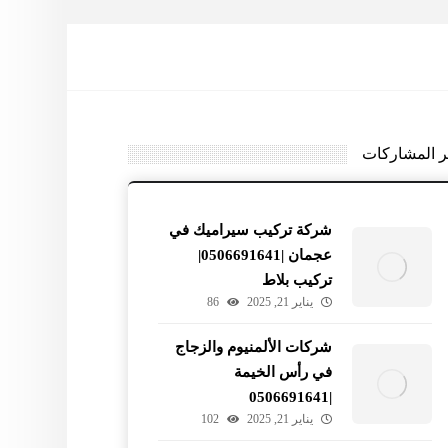
ر المشاركات
شركة تركيب سيراميك في
عجمان |0506691641|
تركيب بلاط
يناير 21, 2025
86
شركات الألمنيوم والزجاج
في رأس الخيمة
|0506691641
يناير 21, 2025
102