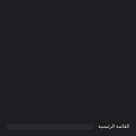
شركة صيانة عامة في عجمان
|0506691641| ترميمات عامة
0
AdmintrW
يناير 20, 2025
القائمة الرئيسية