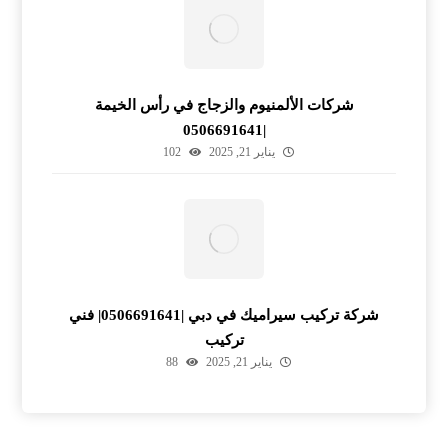
شركات الألمنيوم والزجاج في رأس الخيمة
|0506691641
يناير 21, 2025
102
شركة تركيب سيراميك في دبي |0506691641| فني
تركيب
يناير 21, 2025
88