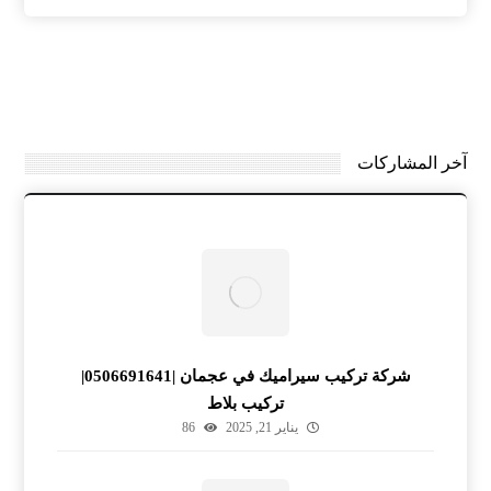
آخر المشاركات
شركة تركيب سيراميك في عجمان |0506691641|
تركيب بلاط
يناير 21, 2025
86