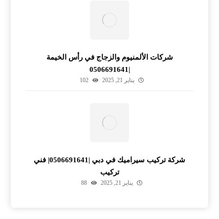
شركات الألمنيوم والزجاج في رأس الخيمة
|0506691641
يناير 21, 2025
102
شركة تركيب سيراميك في دبي |0506691641| فني
تركيب
يناير 21, 2025
88