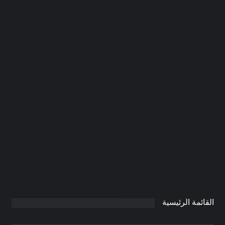
شركة صيانة عامة في ام القيوين
|0506691641| ترميمات
0
AdmintrW
يناير 21, 2025
القائمة الرئيسية