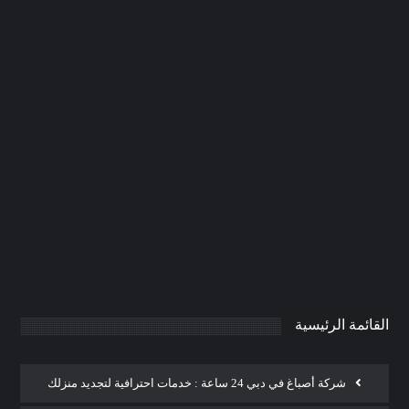
شركة صيانة عامة في راس الخيمة
|0506691641| ترميمات
0
AdmintrW
يناير 21, 2025
القائمة الرئيسية
شركة أصباغ في دبي 24 ساعة : خدمات احترافية لتجديد منزلك