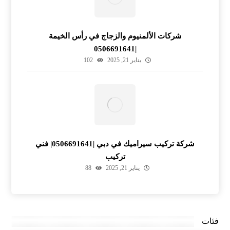
شركات الألمنيوم والزجاج في رأس الخيمة
|0506691641
يناير 21, 2025
102
شركة تركيب سيراميك في دبي |0506691641| فني
تركيب
يناير 21, 2025
88
فئات