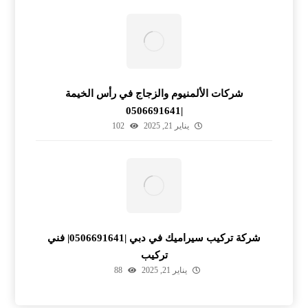
شركات الألمنيوم والزجاج في رأس الخيمة
|0506691641
يناير 21, 2025
102
شركة تركيب سيراميك في دبي |0506691641| فني
تركيب
يناير 21, 2025
88