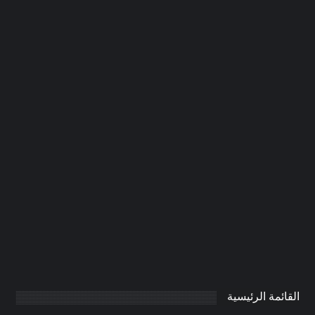
تركيب مسابح فى الفجيرة |0506691641|
احواض سباحة
0
AdmintrW
يناير 21, 2025
القائمة الرئيسية