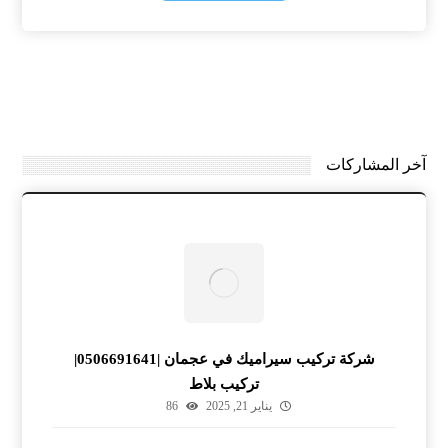
آخر المشاركات
شركة تركيب سيراميك في عجمان |0506691641|
تركيب بلاط
يناير 21, 2025
86