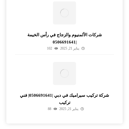
شركات الألمنيوم والزجاج في رأس الخيمة
|0506691641
يناير 21, 2025
102
شركة تركيب سيراميك في دبي |0506691641| فني
تركيب
يناير 21, 2025
88