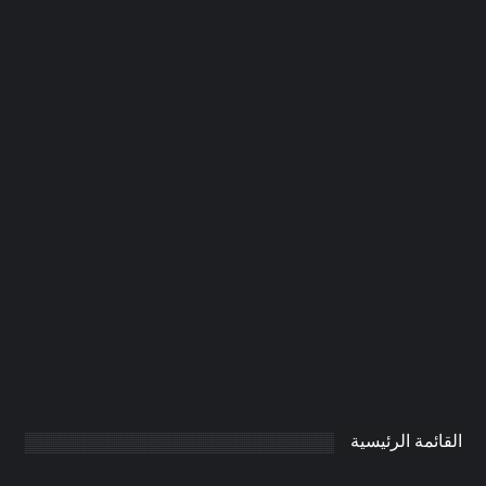
تركيب فورسيلنج في دبي |0506691641|
اسقف معلقة
0
AdmintrW
يناير 20, 2025
القائمة الرئيسية