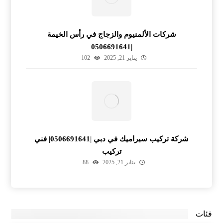
شركات الألمنيوم والزجاج في رأس الخيمة
|0506691641
يناير 21, 2025
102
شركة تركيب سيراميك في دبي |0506691641| فني
تركيب
يناير 21, 2025
88
فئات