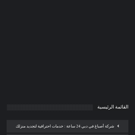
تركيب فورسيلنج في الفجيرة
|0506691641| اسقف معلقة
0
AdmintrW
يناير 20, 2025
القائمة الرئيسية
شركة أصباغ في دبي 24 ساعة : خدمات احترافية لتجديد منزلك