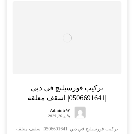
تركيب فورسيلنج في دبي
|0506691641| اسقف معلقة
AdmintrW
يناير 20, 2025
تركيب فورسيلنج في دبي |0506691641| اسقف معلقة