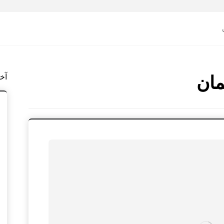
آخ
مان