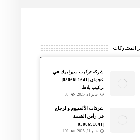
ر المشاركات
شركة تركيب سيراميك في
عجمان |0506691641|
تركيب بلاط
يناير 21, 2025
86
شركات الألمنيوم والزجاج
في رأس الخيمة
|0506691641
يناير 21, 2025
102