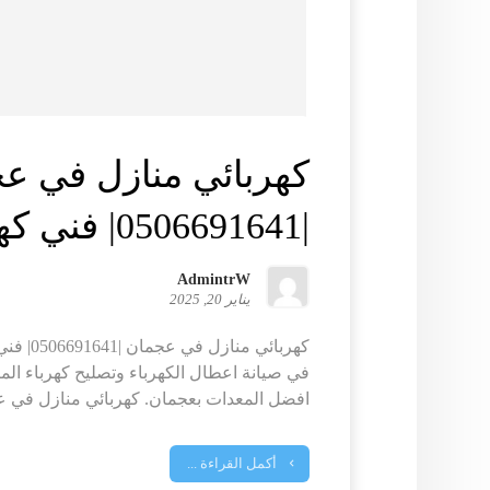
كهربائي منازل في ع
|0506691641| فني كهرباء
AdmintrW
يناير 20, 2025
كهربائي من
في صيانة اعطال الكهرباء وتصليح كهرباء المن
افضل المعدات بعجمان. كهربائي منازل في ع
أكمل القراءة ...