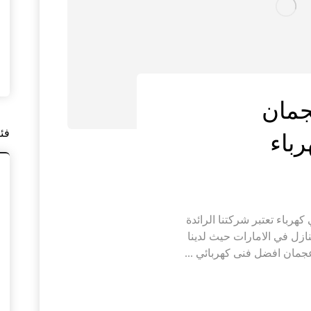
جمان
فئ
ازل في عجمان |0506691641| فني كهرباء تعتبر شركتنا الرائدة
ازل في الامارات حيث لدينا
جمان افضل فنى كهربائي ...