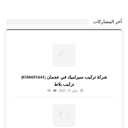
آخر المشاركات
شركة تركيب سيراميك في عجمان |0506691641|
تركيب بلاط
يناير 21, 2025
86