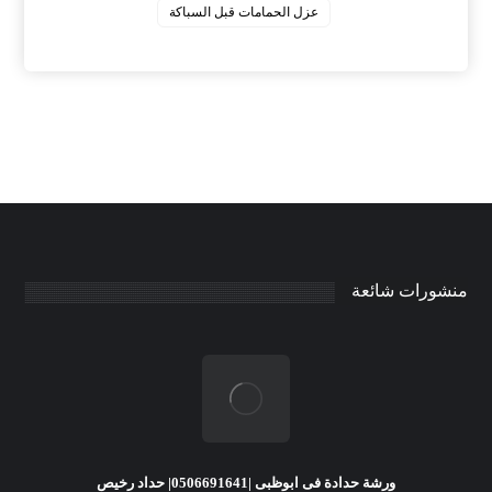
عزل الحمامات قبل السباكة
منشورات شائعة
ورشة حدادة فى ابوظبى |0506691641| حداد رخيص