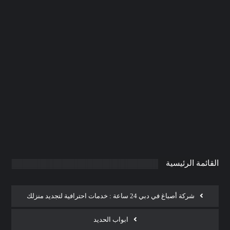
شركة تركيب مسابح في ام القيوين
|0506691641| احواض سباحة
0
AdmintrW
يناير 20, 2025
القائمة الرئيسية
شركة أصباغ في دبي 24 ساعة : خدمات احترافية لتجديد منزلك
ابواب الحديد