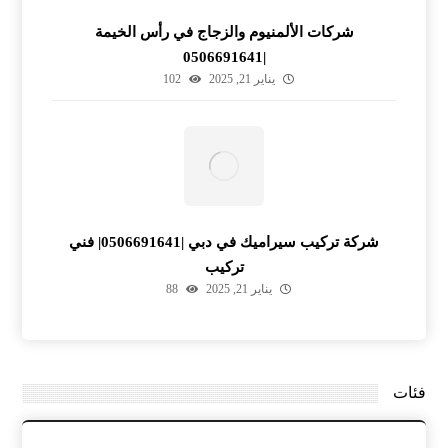
شركات الألمنيوم والزجاج في رأس الخيمة
|0506691641
يناير 21, 2025
102
شركة تركيب سيراميك في دبي |0506691641| فني
تركيب
يناير 21, 2025
88
فئات