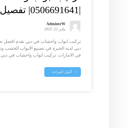
|0506691641| تفصيل ابواب
AdmintrW
يناير 21, 2025
تركيب ابواب واخشاب في دبي نقدم افضل نج
دبي لديه الخبرة في تصنيع الابواب الخشب وت
في الامارات. تركيب ابواب واخشاب في دبي ..
أكمل القراءة ...