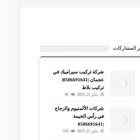
ر المشاركات
شركة تركيب سيراميك في
عجمان |0506691641|
تركيب بلاط
يناير 21, 2025
86
شركات الألمنيوم والزجاج
في رأس الخيمة
|0506691641
يناير 21, 2025
102