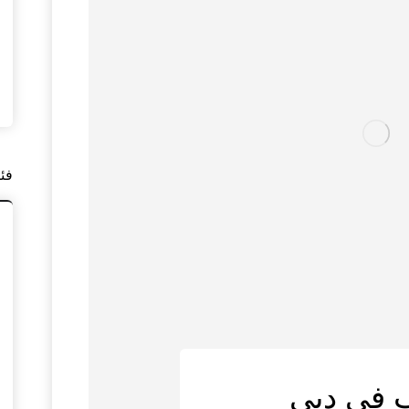
فئ
 في دبي