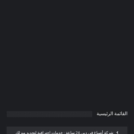
بناء مظلات في الشارقة |0506691641|
تركيب المظلات
0
AdmintrW
يناير 20, 2025
القائمة الرئيسية
شركة أصباغ في دبي 24 ساعة : خدمات احترافية لتجديد منزلك