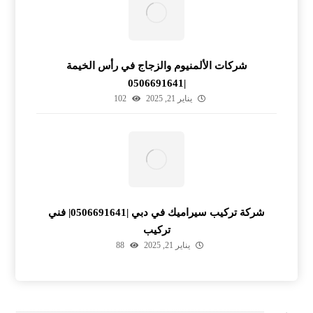
شركات الألمنيوم والزجاج في رأس الخيمة
|0506691641
يناير 21, 2025
102
شركة تركيب سيراميك في دبي |0506691641| فني
تركيب
يناير 21, 2025
88