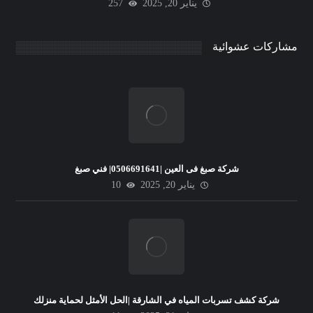
يناير 20, 2025
257
مشاركات عشوائية
شركة صبغ فى العين |0506691641| فني صبغ
يناير 20, 2025
10
شركة كشف تسربات المياه في الشارقة |الحل الأمثل لحماية منزلك