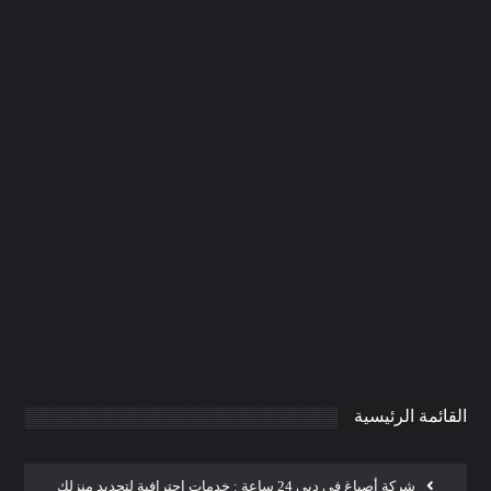
شركة دهان في الفجيرة |0506691641|
دهانات
0
AdmintrW
يناير 20, 2025
القائمة الرئيسية
شركة أصباغ في دبي 24 ساعة : خدمات احترافية لتجديد منزلك