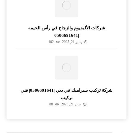
شركات الألمنيوم والزجاج في رأس الخيمة
|0506691641
يناير 21, 2025
102
شركة تركيب سيراميك في دبي |0506691641| فني
تركيب
يناير 21, 2025
88