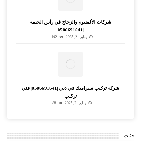
شركات الألمنيوم والزجاج في رأس الخيمة
|0506691641
يناير 21, 2025
102
شركة تركيب سيراميك في دبي |0506691641| فني
تركيب
يناير 21, 2025
88
فئات