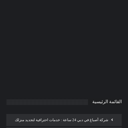
تركيب ابواب واخشاب في الشارقة
|0506691641| تفصيل ابواب
0
AdmintrW
يناير 20, 2025
القائمة الرئيسية
شركة أصباغ في دبي 24 ساعة : خدمات احترافية لتجديد منزلك