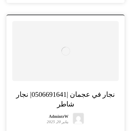
نجار في عجمان |0506691641| نجار
شاطر
AdmintrW
يناير 20, 2025