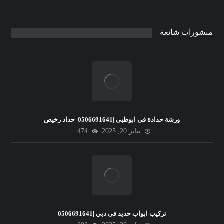
منشورات شائعة
ورشة حدادة فى ابوظبى |0506691641| حداد رخيص
يناير 20, 2025
474
تركيب ابواب حديد فى دبي |0506691641