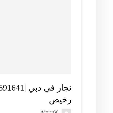
رخيص
AdmintrW