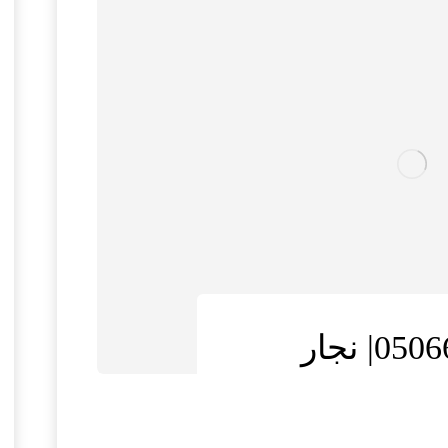
نجار في دبي |0506691641| نجار