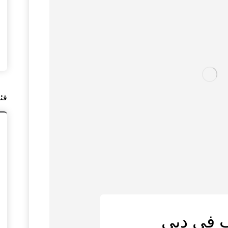
فئ
 في دبي