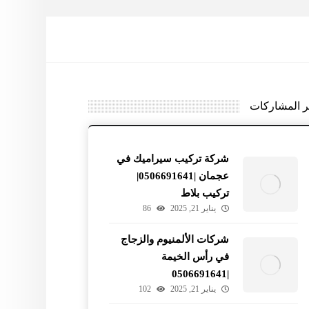
ر المشاركات
شركة تركيب سيراميك في
عجمان |0506691641|
تركيب بلاط
يناير 21, 2025
86
شركات الألمنيوم والزجاج
في رأس الخيمة
|0506691641
يناير 21, 2025
102