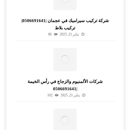
شركة تركيب سيراميك في عجمان |0506691641|
تركيب بلاط
يناير 21, 2025
86
شركات الألمنيوم والزجاج في رأس الخيمة
|0506691641
يناير 21, 2025
102