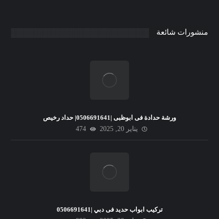
منشورات شائعة
ورشة حدادة فى ابوظبى |0506691641| حداد رخيص
يناير 20, 2025
474
تركيب ابواب حديد فى دبي |0506691641