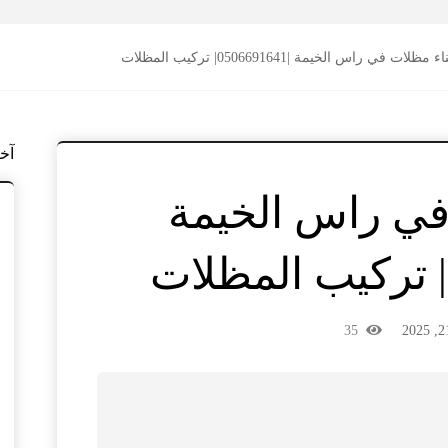
اء مظلات في راس الخيمة |0506691641| تركيب المظلات
آخ
في راس الخيمة
35