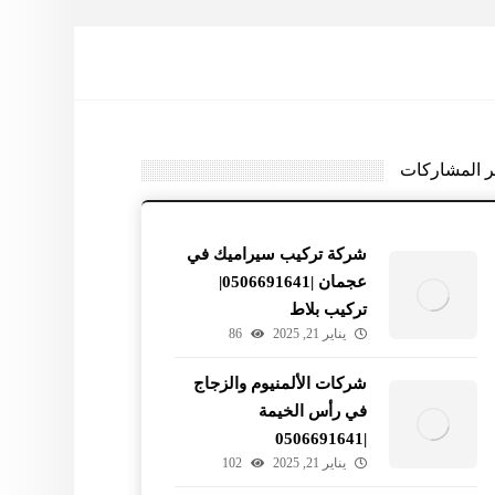
ر المشاركات
شركة تركيب سيراميك في
عجمان |0506691641|
تركيب بلاط
يناير 21, 2025
86
شركات الألمنيوم والزجاج
في رأس الخيمة
|0506691641
يناير 21, 2025
102