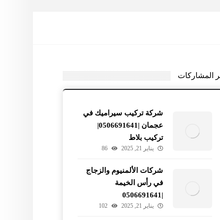
ر المشاركات
شركة تركيب سيراميك في
عجمان |0506691641|
تركيب بلاط
يناير 21, 2025
86
شركات الألمنيوم والزجاج
في رأس الخيمة
|0506691641
يناير 21, 2025
102