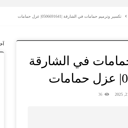
تكسير وترميم حمامات في الشارقة |0506691641| عزل حمامات
آخ
مامات في الشارقة
36