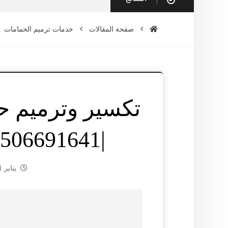
صفحة المقالات
خدمات ترميم الحمامات
تكسير وترميم ح
|0506691641| عزل حمامات
يناير 21, 2025