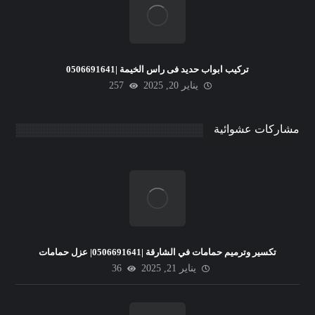
تركيب ابواب حديد فى راس الخيمة |0506691641
يناير 20, 2025
257
مشاركات عشوائية
تكسير وترميم حمامات في الشارقة |0506691641| عزل حمامات
يناير 21, 2025
36