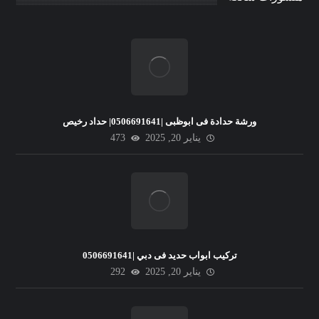
ورشة حدادة فى ابوظبى |0506691641| حداد رخيص
يناير 20, 2025
473
تركيب ابواب حديد فى دبي |0506691641
يناير 20, 2025
292