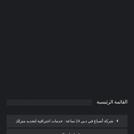
شركات تنسيق الحدائق في الامارات
|0506691641| لاند سكيب
0
AdmintrW
يناير 20, 2025
القائمة الرئيسية
شركة أصباغ في دبي 24 ساعة : خدمات احترافية لتجديد منزلك