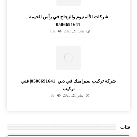
شركات الألمنيوم والزجاج في رأس الخيمة
|0506691641
يناير 21, 2025
102
شركة تركيب سيراميك في دبي |0506691641| فني
تركيب
يناير 21, 2025
88
فئات