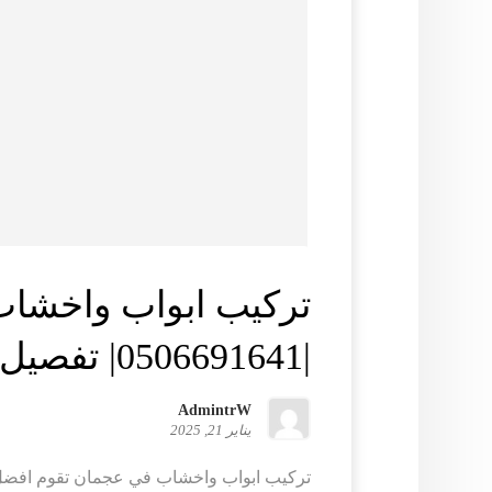
تركيب ابواب واخشا
|0506691641| تفصيل ابواب خشب
AdmintrW
يناير 21, 2025
تركيب ابواب واخشاب في عجمان تقوم افض