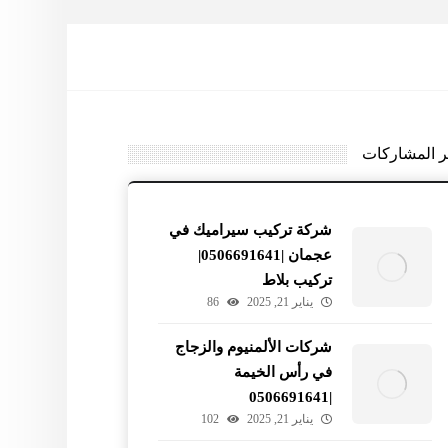
ر المشاركات
شركة تركيب سيراميك في
عجمان |0506691641|
تركيب بلاط
يناير 21, 2025
86
شركات الألمنيوم والزجاج
في رأس الخيمة
|0506691641
يناير 21, 2025
102