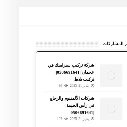
ر المشاركات
شركة تركيب سيراميك في
عجمان |0506691641|
تركيب بلاط
يناير 21, 2025
86
شركات الألمنيوم والزجاج
في رأس الخيمة
|0506691641
يناير 21, 2025
102