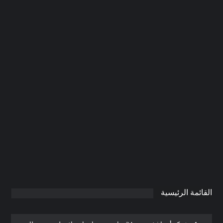
شركة صبغ في الشارقة |0506691641|
صباغ رخيص
0
AdmintrW
يناير 20, 2025
القائمة الرئيسية