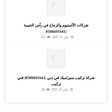
شركات الألمنيوم والزجاج في رأس الخيمة
|0506691641
يناير 21, 2025
102
شركة تركيب سيراميك في دبي |0506691641| فني
تركيب
يناير 21, 2025
88