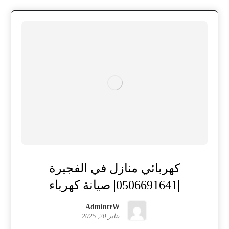
كهربائي منازل في الفجيرة
|0506691641| صيانة كهرباء
AdmintrW
يناير 20, 2025