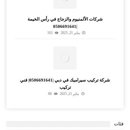
شركات الألمنيوم والزجاج في رأس الخيمة
|0506691641
يناير 21, 2025
102
شركة تركيب سيراميك في دبي |0506691641| فني
تركيب
يناير 21, 2025
88
فئات