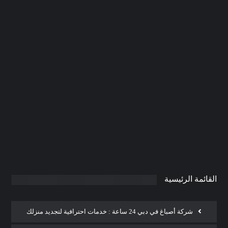
كهربائي منازل في الشارقة
|0506691641| صيانة كهرباء
0
AdmintrW
يناير 20, 2025
القائمة الرئيسية
شركة أصباغ في دبي 24 ساعة : خدمات احترافية لتجديد منزلك